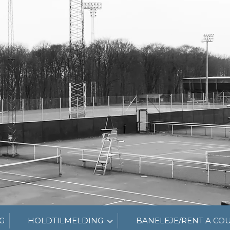
G
HOLDTILMELDING
BANELEJE/RENT A CO