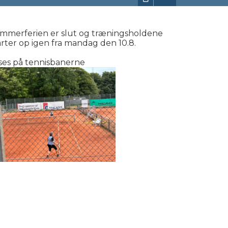
Facebook login
Husk mig
mmerferien er slut og træningsholdene
arter op igen fra mandag den 10.8.
Glemt password
 ses på tennisbanerne
Opret profil
LOG IND