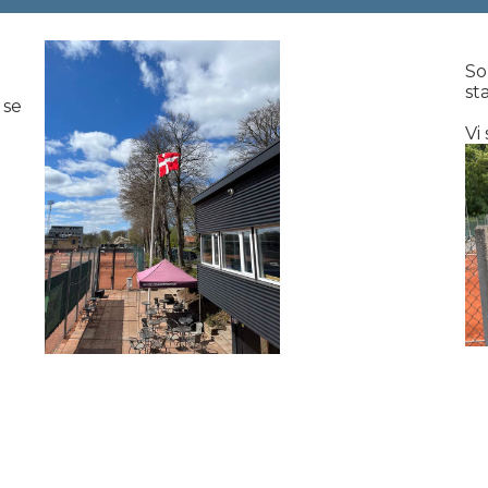
So
st
 se
Vi