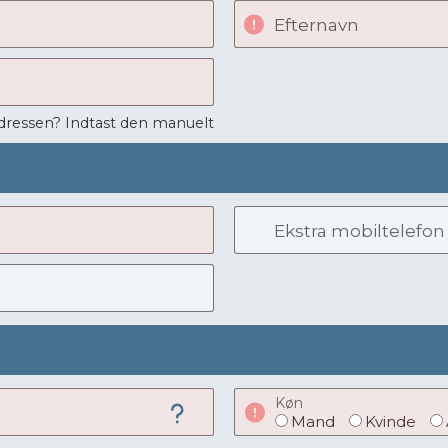
Efternavn
adressen? Indtast den manuelt
Ekstra mobiltelefon
Køn
Mand
Kvinde