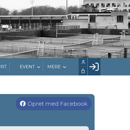
URT
EVENT
MERE
Facebook login
Husk mig
Glemt password
Opret med Facebook
Opret profil
LOG IND