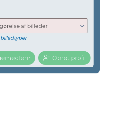
gørelse af billeder
billedtyper
miliemedlem
Opret profil