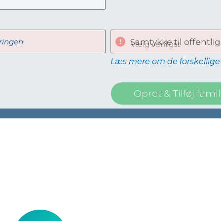
ringen
Samtykke til offentlig
Vælg venligst
Læs mere om de forskellige 
Opret & Tilføj fa